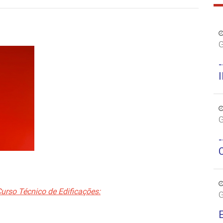
G
-
G
-
urso Técnico de Edificações:
G